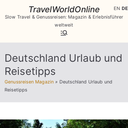
Zum
TravelWorldOnline
EN
DE
Inhalt
Slow Travel & Genussreisen: Magazin & Erlebnisführer
springen
weltweit
Deutschland Urlaub und
Reisetipps
Genussreisen Magazin
»
Deutschland Urlaub und
Reisetipps