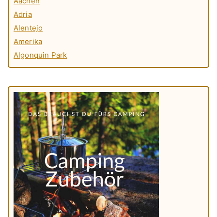
Aachen
Adria
Alentejo
Amerika
Algonquin Park