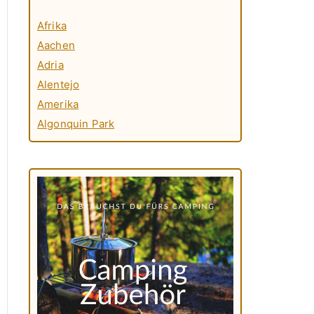
Afrika
Aachen
Adria
Alentejo
Amerika
Algonquin Park