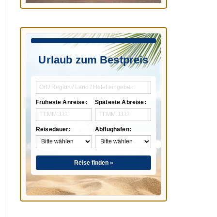
Urlaub zum Bestpreis
Früheste Anreise:
Späteste Abreise:
Reisedauer:
Abflughafen:
Reise finden »