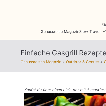
Zum
Inhalt
springen
Sl
Genussreise Magazin
Slow Travel
Einfache Gasgrill Rezept
Genussreisen Magazin
»
Outdoor & Genuss
»
G
Kaufst du über einen Link, der mit * markiert 