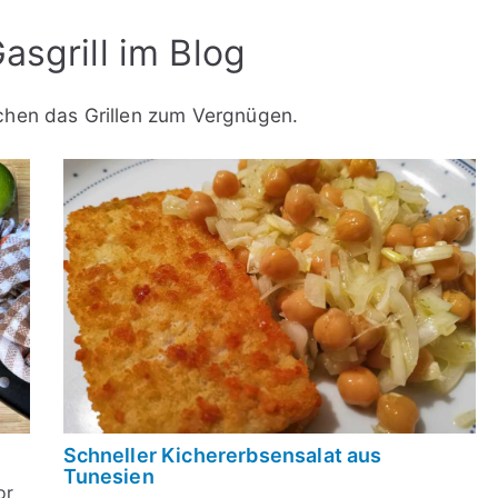
asgrill im Blog
chen das Grillen zum Vergnügen.
Schneller Kichererbsensalat aus
Tunesien
or