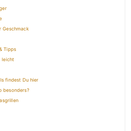
nger
e
ehr Geschmack
& Tipps
 leicht
s findest Du hier
so besonders?
asgrillen