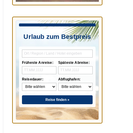
Urlaub zum Bestpreis
Früheste Anreise:
Späteste Abreise:
Reisedauer:
Abflughafen:
Reise finden »