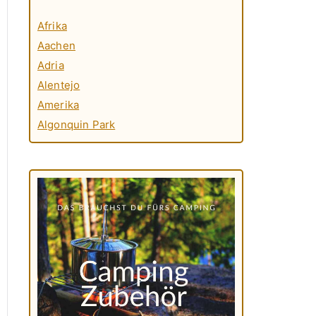
Afrika
Aachen
Adria
Alentejo
Amerika
Algonquin Park