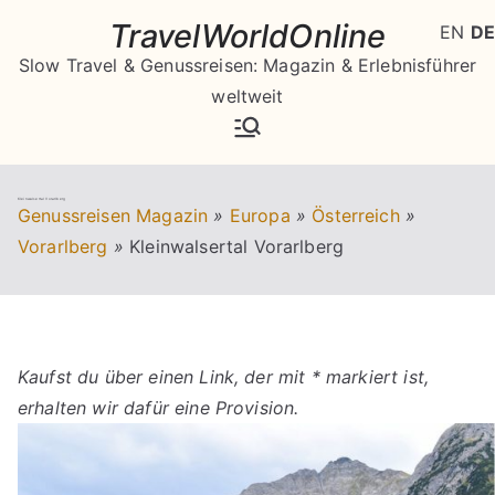
Zum
TravelWorldOnline
EN
DE
Inhalt
Slow Travel & Genussreisen: Magazin & Erlebnisführer
springen
weltweit
Kleinwalsertal Vorarlberg
Genussreisen Magazin
»
Europa
»
Österreich
»
Vorarlberg
»
Kleinwalsertal Vorarlberg
Kaufst du über einen Link, der mit * markiert ist,
erhalten wir dafür eine Provision.