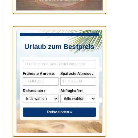
Urlaub zum Bestpreis
Früheste Anreise:
Späteste Abreise:
Reisedauer:
Abflughafen:
Reise finden »