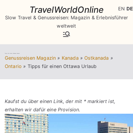
Zum
TravelWorldOnline
EN
DE
Inhalt
Slow Travel & Genussreisen: Magazin & Erlebnisführer
springen
weltweit
Tipps für einen Ottawa Urlaub
Genussreisen Magazin
»
Kanada
»
Ostkanada
»
Ontario
»
Tipps für einen Ottawa Urlaub
Kaufst du über einen Link, der mit * markiert ist,
erhalten wir dafür eine Provision.