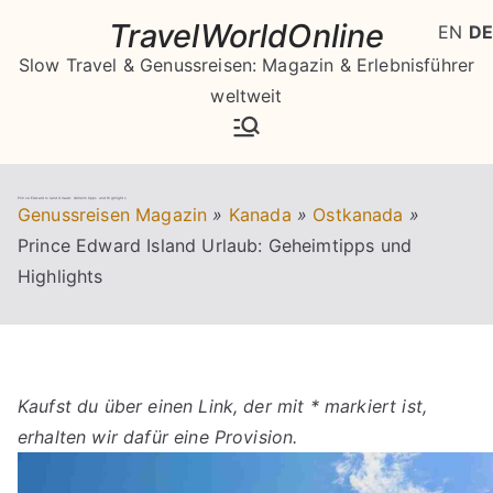
Zum
TravelWorldOnline
EN
DE
Inhalt
Slow Travel & Genussreisen: Magazin & Erlebnisführer
springen
weltweit
Prince Edward Island Urlaub: Geheimtipps und Highlights
Genussreisen Magazin
»
Kanada
»
Ostkanada
»
Prince Edward Island Urlaub: Geheimtipps und
Highlights
Kaufst du über einen Link, der mit * markiert ist,
erhalten wir dafür eine Provision.