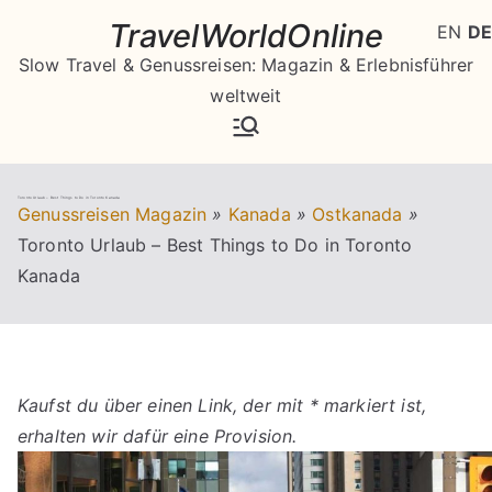
Zum
TravelWorldOnline
EN
DE
Inhalt
Slow Travel & Genussreisen: Magazin & Erlebnisführer
springen
weltweit
Toronto Urlaub – Best Things to Do in Toronto Kanada
Genussreisen Magazin
»
Kanada
»
Ostkanada
»
Toronto Urlaub – Best Things to Do in Toronto
Kanada
Kaufst du über einen Link, der mit * markiert ist,
erhalten wir dafür eine Provision.