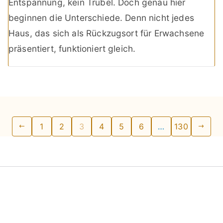
Entspannung, kein Trubel. Doch genau hier
beginnen die Unterschiede. Denn nicht jedes
Haus, das sich als Rückzugsort für Erwachsene
präsentiert, funktioniert gleich.
Seitennummerierung
1
2
3
4
5
6
…
130
der
Beiträge