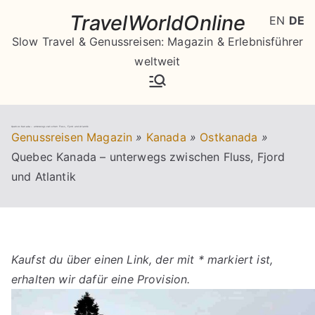
Zum
TravelWorldOnline
EN
DE
Inhalt
Slow Travel & Genussreisen: Magazin & Erlebnisführer
springen
weltweit
Quebec Kanada – unterwegs zwischen Fluss, Fjord und Atlantik
Genussreisen Magazin
»
Kanada
»
Ostkanada
»
Quebec Kanada – unterwegs zwischen Fluss, Fjord
und Atlantik
Kaufst du über einen Link, der mit * markiert ist,
erhalten wir dafür eine Provision.