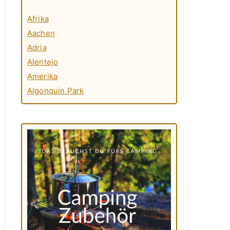
Afrika
Aachen
Adria
Alentejo
Amerika
Algonquin Park