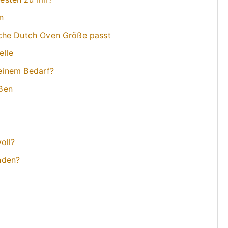
n
che Dutch Oven Größe passt
elle
einem Bedarf?
ßen
oll?
nden?