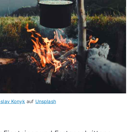
oslav Konyk
auf
Unsplash