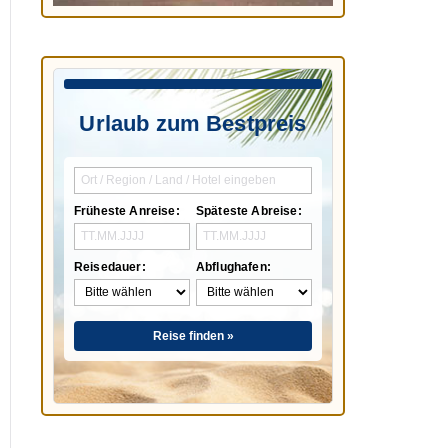
Urlaub zum Bestpreis
Früheste Anreise:
Späteste Abreise:
Reisedauer:
Abflughafen:
Reise finden »