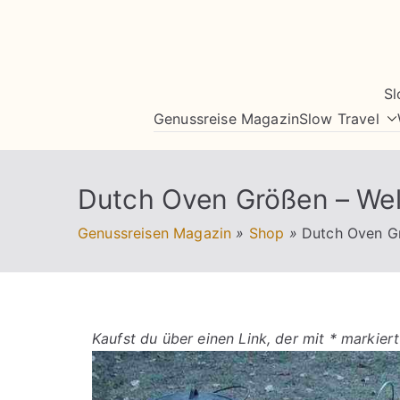
Zum
Inhalt
springen
Sl
Genussreise Magazin
Slow Travel
Dutch Oven Größen – Wel
Genussreisen Magazin
»
Shop
»
Dutch Oven Gr
Kaufst du über einen Link, der mit * markiert 