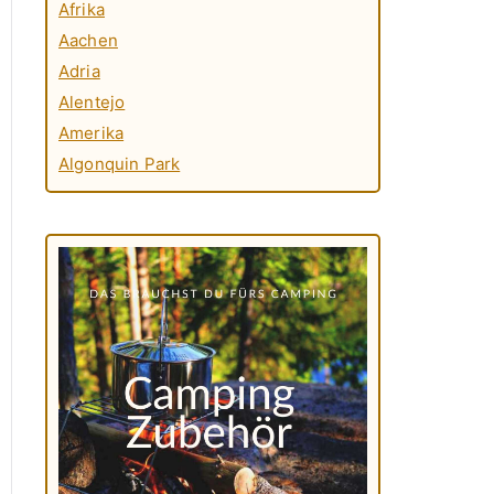
Afrika
Aachen
Adria
Alentejo
Amerika
Algonquin Park