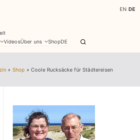
EN
DE
eit
Videos
Über uns
Shop
DE
zin
»
Shop
»
Coole Rucksäcke für Städtereisen