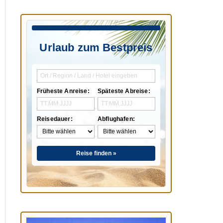
Urlaub zum Bestpreis
Früheste Anreise:
Späteste Abreise:
Reisedauer:
Abflughafen:
Reise finden »