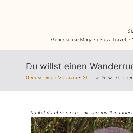
Zum
Inhalt
springen
Sl
Genussreise Magazin
Slow Travel
Du willst einen Wanderru
Genussreisen Magazin
»
Shop
»
Du willst ein
Kaufst du über einen Link, der mit * markiert 