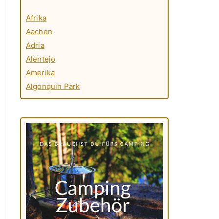
Afrika
Aachen
Adria
Alentejo
Amerika
Algonquin Park