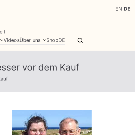
EN
DE
eit
Videos
Über uns
Shop
DE
esser vor dem Kauf
Kauf