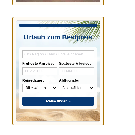
Urlaub zum Bestpreis
Früheste Anreise:
Späteste Abreise:
Reisedauer:
Abflughafen:
Reise finden »