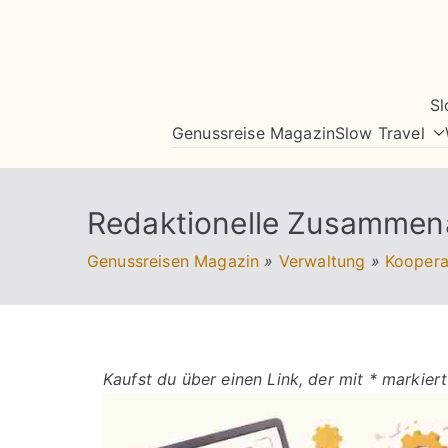
Zum
Inhalt
springen
Sl
Genussreise Magazin
Slow Travel
Redaktionelle Zusammena
Genussreisen Magazin
»
Verwaltung
»
Koopera
Kaufst du über einen Link, der mit * markiert 