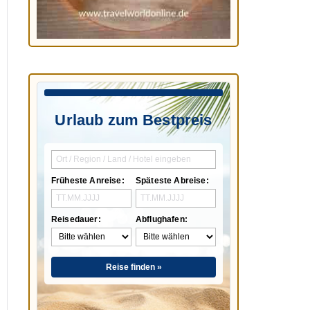
Urlaub zum Bestpreis
Früheste Anreise:
Späteste Abreise:
Reisedauer:
Abflughafen:
Reise finden »