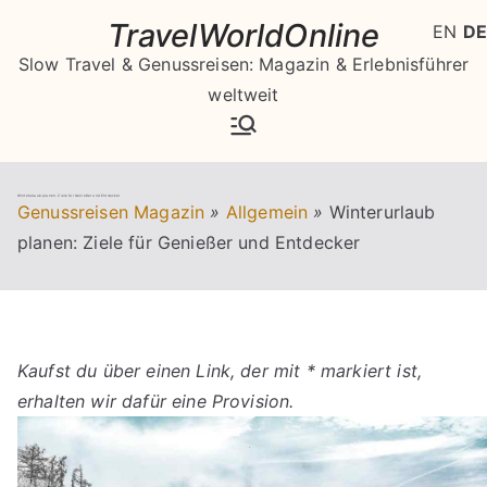
Zum
TravelWorldOnline
EN
DE
Inhalt
Slow Travel & Genussreisen: Magazin & Erlebnisführer
springen
weltweit
Winterurlaub planen: Ziele für Genießer und Entdecker
Genussreisen Magazin
»
Allgemein
»
Winterurlaub
planen: Ziele für Genießer und Entdecker
Kaufst du über einen Link, der mit * markiert ist,
erhalten wir dafür eine Provision.