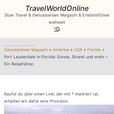
Zum
TravelWorldOnline
Inhalt
Slow Travel & Genussreisen: Magazin & Erlebnisführer
springen
weltweit
Fort Lauderdale in Florida: Sonne, Strand und mehr – Ein Reiseführer.
Genussreisen Magazin
»
Amerika
»
USA
»
Florida
»
Fort Lauderdale in Florida: Sonne, Strand und mehr –
Ein Reiseführer.
Kaufst du über einen Link, der mit * markiert ist,
erhalten wir dafür eine Provision.