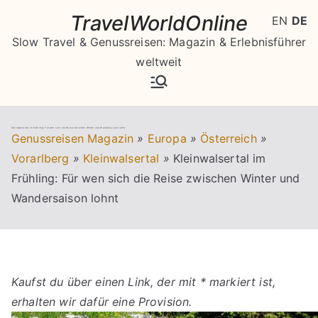
Zum
TravelWorldOnline
EN
DE
Inhalt
Slow Travel & Genussreisen: Magazin & Erlebnisführer
springen
weltweit
Kleinwalsertal im Frühling: Für wen sich die Reise zwischen Winter und Wandersaison lohnt
Genussreisen Magazin
»
Europa
»
Österreich
»
Vorarlberg
»
Kleinwalsertal
»
Kleinwalsertal im
Frühling: Für wen sich die Reise zwischen Winter und
Wandersaison lohnt
Kaufst du über einen Link, der mit * markiert ist,
erhalten wir dafür eine Provision.