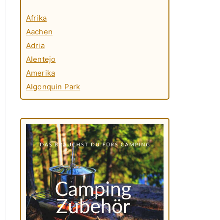
Afrika
Aachen
Adria
Alentejo
Amerika
Algonquin Park