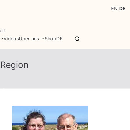
EN
DE
eit
Videos
Über uns
Shop
DE
 Region