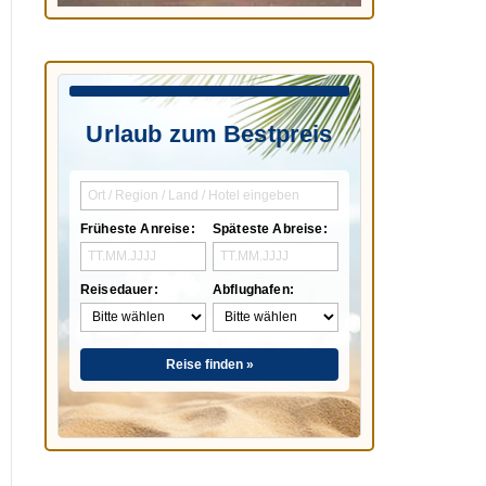
Urlaub zum Bestpreis
Früheste Anreise:
Späteste Abreise:
Reisedauer:
Abflughafen:
Reise finden »