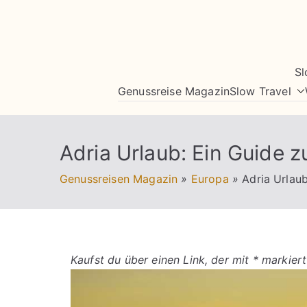
Zum
Inhalt
springen
Sl
Genussreise Magazin
Slow Travel
Adria Urlaub: Ein Guide 
Genussreisen Magazin
»
Europa
»
Adria Urlau
Kaufst du über einen Link, der mit * markiert 