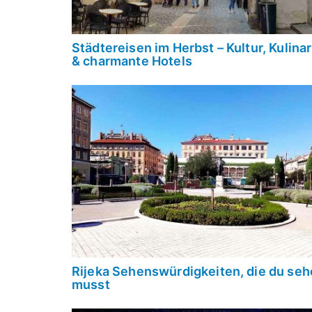
Städtereisen im Herbst – Kultur, Kulinar
& charmante Hotels
Rijeka Sehenswürdigkeiten, die du se
musst