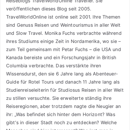
Reiseblogs
TravelWorldOnline Traveller
. Sie
veröffentlichen dieses Blog seit 2005.
TravelWorldOnline ist online seit 2001. Ihre Themen
sind
Genuss Reisen
und
Weintourismus
in aller Welt
und
Slow Travel
. Monika Fuchs verbrachte während
ihres Studiums einige Zeit in Nordamerika, wo sie –
zum Teil gemeinsam mit Petar Fuchs – die USA und
Kanada bereiste und ein Forschungsjahr in British
Columbia verbrachte. Das verstärkte ihren
Wissensdurst, den sie 6 Jahre lang als
Abenteuer-
Guide für Rotel Tours
und danach 11 Jahre lang als
Studienreiseleiterin für Studiosus Reisen
in aller Welt
zu stillen versuchte. Sie erweiterte ständig ihre
Reiseregionen, aber trotzdem nagte die Neugier an
ihr: „Was befindet sich hinter dem Horizont? Was
gibt's in dieser Stadt noch zu entdecken? Welche