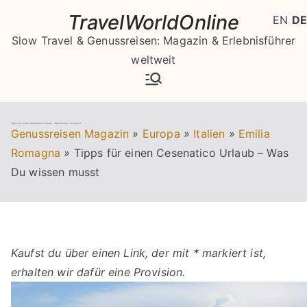
Zum
TravelWorldOnline
EN
DE
Inhalt
Slow Travel & Genussreisen: Magazin & Erlebnisführer
springen
weltweit
Tipps für einen Cesenatico Urlaub – Was Du wissen musst
Genussreisen Magazin
»
Europa
»
Italien
»
Emilia
Romagna
»
Tipps für einen Cesenatico Urlaub – Was
Du wissen musst
Kaufst du über einen Link, der mit * markiert ist,
erhalten wir dafür eine Provision.