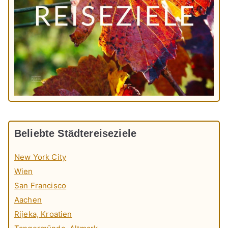
Beliebte Städtereiseziele
New York City
Wien
San Francisco
Aachen
Rijeka, Kroatien