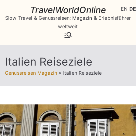
Zum
TravelWorldOnline
EN
DE
Inhalt
Slow Travel & Genussreisen: Magazin & Erlebnisführer
springen
weltweit
Italien Reiseziele
Genussreisen Magazin
»
Italien Reiseziele