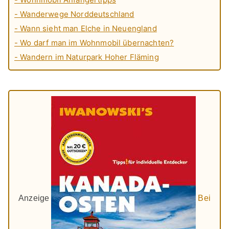
- Wanderwege Norddeutschland
- Wann sieht man Elche in Neuengland
- Wo darf man im Wohnmobil übernachten?
- Wandern im Naturpark Hoher Fläming
Anzeige
Bei