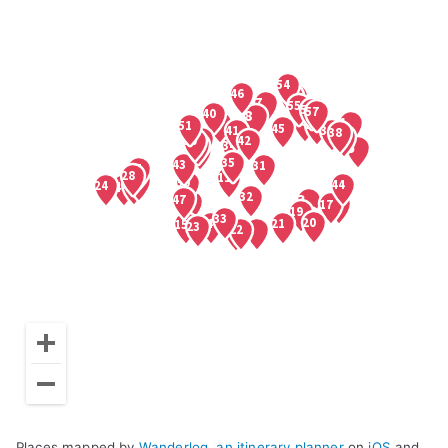
Places mapped by
Wanderlog, an itinerary planner
on
iOS
and