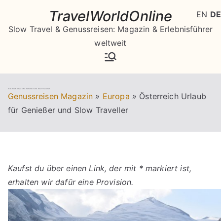
Zum
TravelWorldOnline
EN
DE
Inhalt
Slow Travel & Genussreisen: Magazin & Erlebnisführer
springen
weltweit
Österreich Urlaub für Genießer und Slow Traveller
Genussreisen Magazin
»
Europa
»
Österreich Urlaub
für Genießer und Slow Traveller
Kaufst du über einen Link, der mit * markiert ist,
erhalten wir dafür eine Provision.