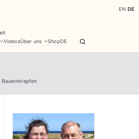
EN
DE
eit
Videos
Über uns
Shop
DE
 Bauernkrapfen