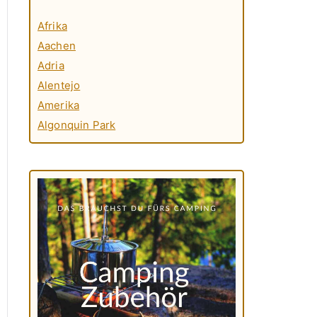
Afrika
Aachen
Adria
Alentejo
Amerika
Algonquin Park