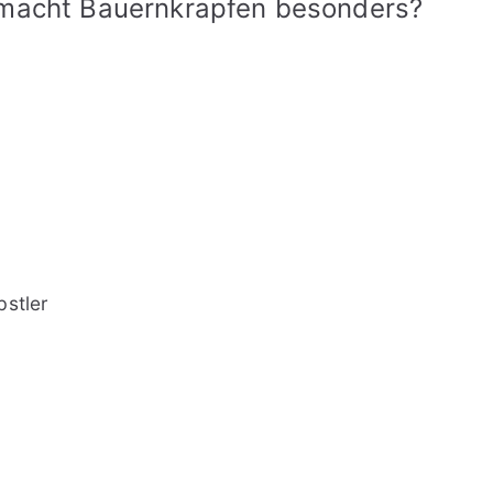
 macht Bauernkrapfen besonders?
bstler