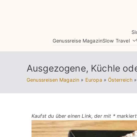
Zum
Inhalt
springen
Sl
Genussreise Magazin
Slow Travel
Ausgezogene, Küchle od
Genussreisen Magazin
»
Europa
»
Österreich
»
Kaufst du über einen Link, der mit * markiert 