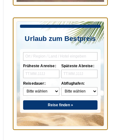
Urlaub zum Bestpreis
Früheste Anreise:
Späteste Abreise:
Reisedauer:
Abflughafen:
Reise finden »