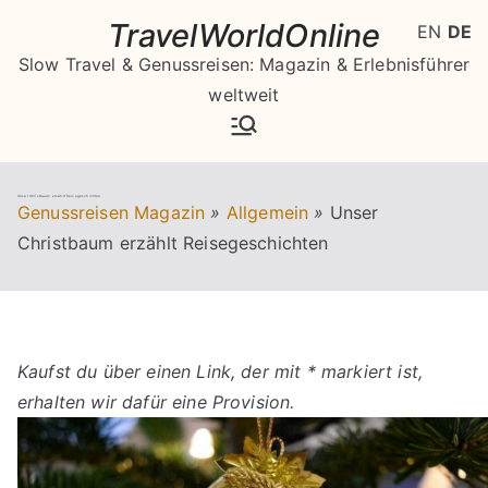
Zum
TravelWorldOnline
EN
DE
Inhalt
Slow Travel & Genussreisen: Magazin & Erlebnisführer
springen
weltweit
Unser Christbaum erzählt Reisegeschichten
Genussreisen Magazin
»
Allgemein
»
Unser
Christbaum erzählt Reisegeschichten
Kaufst du über einen Link, der mit * markiert ist,
erhalten wir dafür eine Provision.