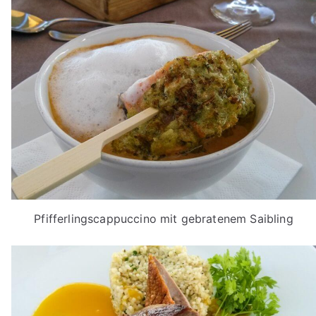
Pfifferlingscappuccino mit gebratenem Saibling