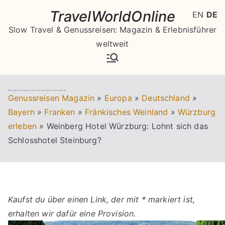
Zum
TravelWorldOnline
EN
DE
Inhalt
Slow Travel & Genussreisen: Magazin & Erlebnisführer
springen
weltweit
Weinberg Hotel Würzburg: Lohnt sich das Schlosshotel Steinburg?
Genussreisen Magazin
»
Europa
»
Deutschland
»
Bayern
»
Franken
»
Fränkisches Weinland
»
Würzburg
erleben
»
Weinberg Hotel Würzburg: Lohnt sich das
Schlosshotel Steinburg?
Kaufst du über einen Link, der mit * markiert ist,
erhalten wir dafür eine Provision.