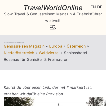
Zum
TravelWorldOnline
EN
DE
Inhalt
Slow Travel & Genussreisen: Magazin & Erlebnisführer
springen
weltweit
Schlosshotel Rosenau für Genießer & Freimaurer
Genussreisen Magazin
»
Europa
»
Österreich
»
Niederösterreich
»
Waldviertel
»
Schlosshotel
Rosenau für Genießer & Freimaurer
Kaufst du über einen Link, der mit * markiert ist,
erhalten wir dafür eine Provision.