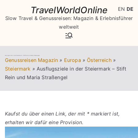
Zum
TravelWorldOnline
EN
DE
Inhalt
Slow Travel & Genussreisen: Magazin & Erlebnisführer
springen
weltweit
Ausflugsziele in der Steiermark – Stift Rein und Maria Straßengel
Genussreisen Magazin
»
Europa
»
Österreich
»
Steiermark
»
Ausflugsziele in der Steiermark – Stift
Rein und Maria Straßengel
Kaufst du über einen Link, der mit * markiert ist,
erhalten wir dafür eine Provision.