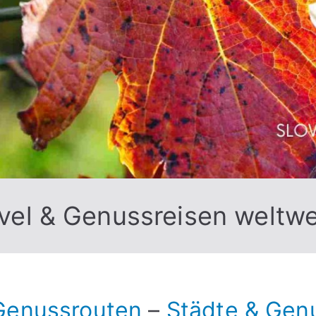
vel & Genussreisen weltwe
Genussrouten
–
Städte & Gen