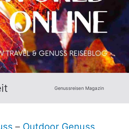
it
Genussreisen Magazin
uss
–
Outdoor Genuss