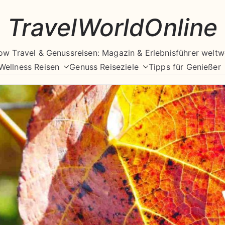
TravelWorldOnline
ow Travel & Genussreisen: Magazin & Erlebnisführer weltw
Wellness Reisen
Genuss Reiseziele
Tipps für Genießer