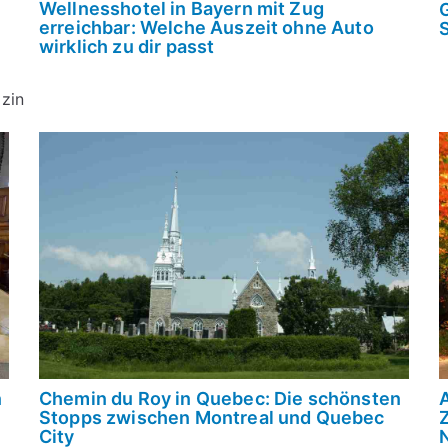
Wellnesshotel in Bayern mit Zug
erreichbar: Welche Auszeit ohne Auto
wirklich zu dir passt
zin
n
Chemin du Roy in Quebec: Die schönsten
A
Stopps zwischen Montreal und Quebec
City