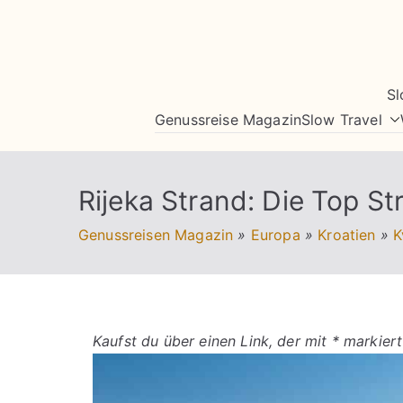
Zum
Inhalt
springen
Sl
Genussreise Magazin
Slow Travel
Rijeka Strand: Die Top St
Genussreisen Magazin
»
Europa
»
Kroatien
»
K
Kaufst du über einen Link, der mit * markiert 