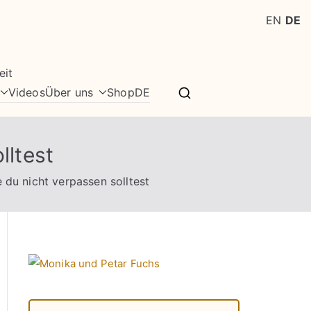
EN
DE
eit
Videos
Über uns
Shop
DE
lltest
e du nicht verpassen solltest