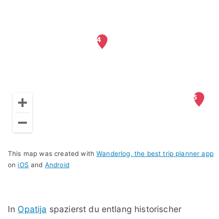
This map was created with
Wanderlog, the best trip planner app
on
iOS
and
Android
In
Opatija
spazierst du entlang historischer