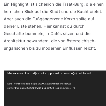
Ein Highlight ist sicherlich die Trsat-Burg, die einen
herrlichen Blick auf die Stadt und die Bucht bietet.
Aber auch die Fußgängerzone Korzo sollte auf
deiner Liste stehen. Hier kannst du durch
Geschäfte bummeln, in Cafés sitzen und die
Architektur bewundern, die von österreichisch-
ungarischen bis zu modernen Einflüssen reicht.
Video-
Media error: Format(s) not supported or source(s) not found
Player
Datei herunterladen: https://www.travelworldonline.de/wp-
content/uploads/2023/10/VID_20230928_132815.mp4?_=1