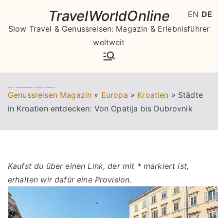
Zum
TravelWorldOnline
EN
DE
Inhalt
Slow Travel & Genussreisen: Magazin & Erlebnisführer
springen
weltweit
Städte in Kroatien entdecken: Von Opatija bis Dubrovnik
Genussreisen Magazin
»
Europa
»
Kroatien
»
Städte
in Kroatien entdecken: Von Opatija bis Dubrovnik
Kaufst du über einen Link, der mit * markiert ist,
erhalten wir dafür eine Provision.