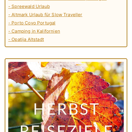
- Spreewald Urlaub
- Altmark Urlaub für Slow Traveller
- Porto Covo Portugal
- Camping in Kalifornien
- Opatija Altstadt