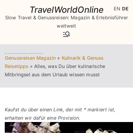
Zum
TravelWorldOnline
EN
DE
Inhalt
Slow Travel & Genussreisen: Magazin & Erlebnisführer
springen
weltweit
Alles, was Du über kulinarische Mitbringsel aus dem Urlaub wissen musst
Genussreisen Magazin
»
Kulinarik & Genuss
Reisetipps
»
Alles, was Du über kulinarische
Mitbringsel aus dem Urlaub wissen musst
Kaufst du über einen Link, der mit * markiert ist,
erhalten wir dafür eine Provision.