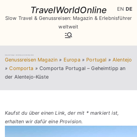
Zum
TravelWorldOnline
EN
DE
Inhalt
Slow Travel & Genussreisen: Magazin & Erlebnisführer
springen
weltweit
Comporta Portugal – Geheimtipp an der Alentejo-Küste
Genussreisen Magazin
»
Europa
»
Portugal
»
Alentejo
»
Comporta
»
Comporta Portugal – Geheimtipp an
der Alentejo-Küste
Kaufst du über einen Link, der mit * markiert ist,
erhalten wir dafür eine Provision.