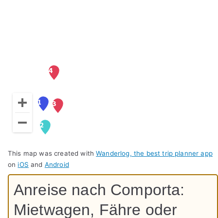
This map was created with
Wanderlog, the best trip planner app
on
iOS
and
Android
Anreise nach Comporta:
Mietwagen, Fähre oder