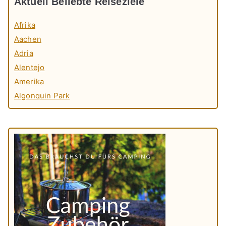
Aktuell Beliebte Reiseziele
Afrika
Aachen
Adria
Alentejo
Amerika
Algonquin Park