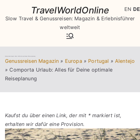
Zum
TravelWorldOnline
EN
DE
Inhalt
Slow Travel & Genussreisen: Magazin & Erlebnisführer
springen
weltweit
Comporta Urlaub: Alles für Deine optimale Reiseplanung
Genussreisen Magazin
»
Europa
»
Portugal
»
Alentejo
»
Comporta Urlaub: Alles für Deine optimale
Reiseplanung
Kaufst du über einen Link, der mit * markiert ist,
erhalten wir dafür eine Provision.