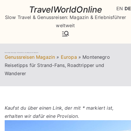
Zum
TravelWorldOnline
EN
DE
Inhalt
Slow Travel & Genussreisen: Magazin & Erlebnisführer
springen
weltweit
Montenegro Reisetipps für Strand-Fans, Roadtripper und Wanderer
Genussreisen Magazin
»
Europa
»
Montenegro
Reisetipps für Strand-Fans, Roadtripper und
Wanderer
Kaufst du über einen Link, der mit * markiert ist,
erhalten wir dafür eine Provision.