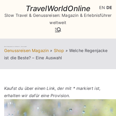
Zum
TravelWorldOnline
EN
DE
Inhalt
Slow Travel & Genussreisen: Magazin & Erlebnisführer
springen
weltweit
Welche Regenjacke ist die Beste? – Eine Auswahl
Genussreisen Magazin
»
Shop
»
Welche Regenjacke
ist die Beste? – Eine Auswahl
Kaufst du über einen Link, der mit * markiert ist,
erhalten wir dafür eine Provision.