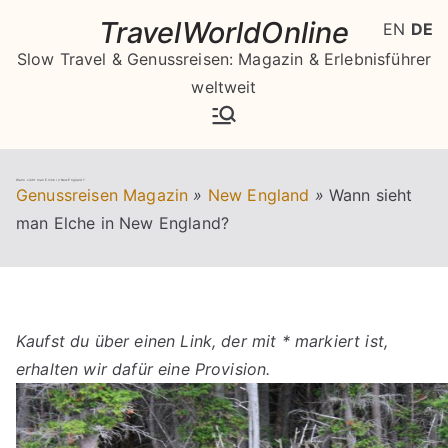
Zum
TravelWorldOnline
EN
DE
Inhalt
Slow Travel & Genussreisen: Magazin & Erlebnisführer
springen
weltweit
Wann sieht man Elche in New England?
Genussreisen Magazin
»
New England
»
Wann sieht
man Elche in New England?
Kaufst du über einen Link, der mit * markiert ist,
erhalten wir dafür eine Provision.