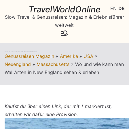
Zum
TravelWorldOnline
EN
DE
Inhalt
Slow Travel & Genussreisen: Magazin & Erlebnisführer
springen
weltweit
Wo und wie kann man Wal Arten in New England sehen & erleben
Genussreisen Magazin
»
Amerika
»
USA
»
Neuengland
»
Massachusetts
»
Wo und wie kann man
Wal Arten in New England sehen & erleben
Kaufst du über einen Link, der mit * markiert ist,
erhalten wir dafür eine Provision.