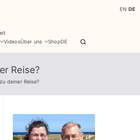
EN
DE
eit
Videos
Über uns
Shop
DE
er Reise?
zu deiner Reise?