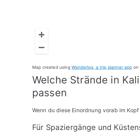
Map created using
Wanderlog, a trip planner app
on
Welche Strände in Kali
passen
Wenn du diese Einordnung vorab im Kopf h
Für Spaziergänge und Küste