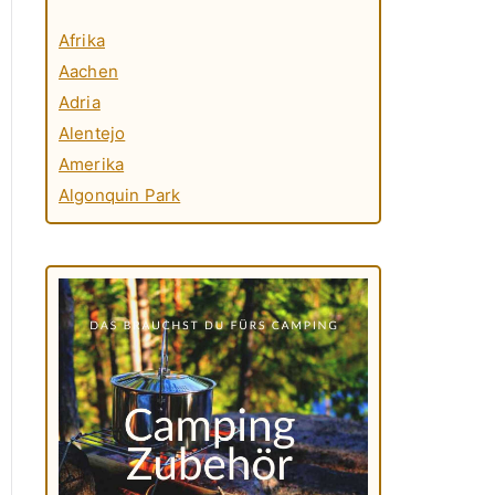
Afrika
Aachen
Adria
Alentejo
Amerika
Algonquin Park