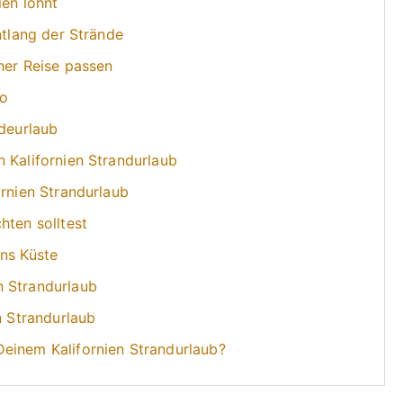
ien lohnt
ntlang der Strände
her Reise passen
co
adeurlaub
 Kalifornien Strandurlaub
ornien Strandurlaub
hten solltest
ens Küste
n Strandurlaub
n Strandurlaub
einem Kalifornien Strandurlaub?