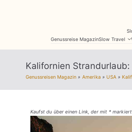
Zum
Inhalt
springen
Sl
Genussreise Magazin
Slow Travel
Kalifornien Strandurlaub
Genussreisen Magazin
»
Amerika
»
USA
»
Kali
Kaufst du über einen Link, der mit * markiert 