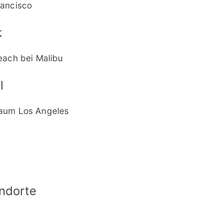
rancisco
k
each bei Malibu
l
aum Los Angeles
andorte