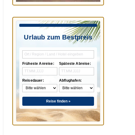
Urlaub zum Bestpreis
Früheste Anreise:
Späteste Abreise:
Reisedauer:
Abflughafen:
Reise finden »