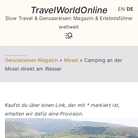
Zum
TravelWorldOnline
EN
DE
Inhalt
Slow Travel & Genussreisen: Magazin & Erlebnisführer
springen
weltweit
Camping an der Mosel direkt am Wasser
Genussreisen Magazin
»
Mosel
»
Camping an der
Mosel direkt am Wasser
Kaufst du über einen Link, der mit * markiert ist,
erhalten wir dafür eine Provision.