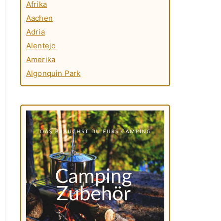
Afrika
Aachen
Adria
Alentejo
Amerika
Algonquin Park