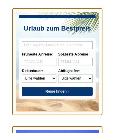
Urlaub zum Bestpreis
Früheste Anreise:
Späteste Abreise:
Reisedauer:
Abflughafen:
Reise finden »