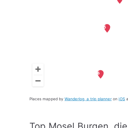
Places mapped by
Wanderlog, a trip planner
on
iOS
Top Mosel Burgen, die