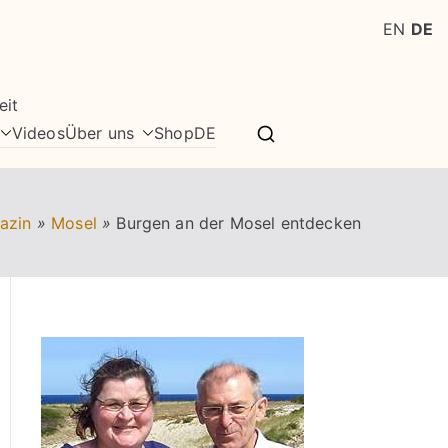
EN
DE
eit
Videos
Über uns
Shop
DE
azin
»
Mosel
»
Burgen an der Mosel entdecken