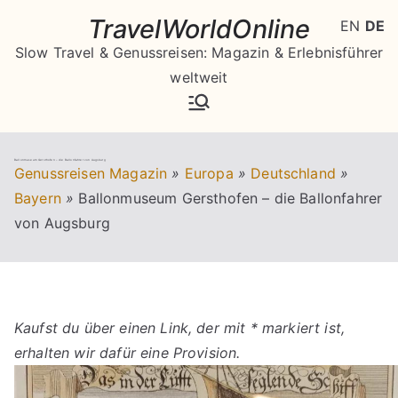
Zum
TravelWorldOnline
EN
DE
Inhalt
Slow Travel & Genussreisen: Magazin & Erlebnisführer
springen
weltweit
Ballonmuseum Gersthofen – die Ballonfahrer von Augsburg
Genussreisen Magazin
»
Europa
»
Deutschland
»
Bayern
»
Ballonmuseum Gersthofen – die Ballonfahrer
von Augsburg
Kaufst du über einen Link, der mit * markiert ist,
erhalten wir dafür eine Provision.