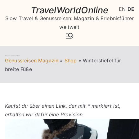
Zum
TravelWorldOnline
EN
DE
Inhalt
Slow Travel & Genussreisen: Magazin & Erlebnisführer
springen
weltweit
Winterstiefel für breite Füße
Genussreisen Magazin
»
Shop
»
Winterstiefel für
breite Füße
Kaufst du über einen Link, der mit * markiert ist,
erhalten wir dafür eine Provision.