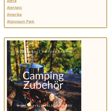
Adria
Alentejo
Amerika
Algonquin Park