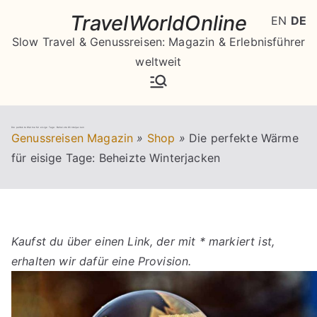
Zum
TravelWorldOnline
EN
DE
Inhalt
Slow Travel & Genussreisen: Magazin & Erlebnisführer
springen
weltweit
Die perfekte Wärme für eisige Tage: Beheizte Winterjacken
Genussreisen Magazin
»
Shop
»
Die perfekte Wärme
für eisige Tage: Beheizte Winterjacken
Kaufst du über einen Link, der mit * markiert ist,
erhalten wir dafür eine Provision.