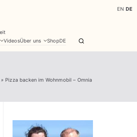
EN
DE
eit
Videos
Über uns
Shop
DE
»
Pizza backen im Wohnmobil – Omnia