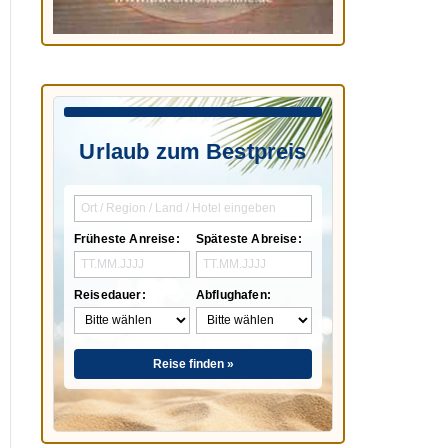
Urlaub zum Bestpreis
Früheste Anreise:
Späteste Abreise:
Reisedauer:
Abflughafen:
Reise finden »