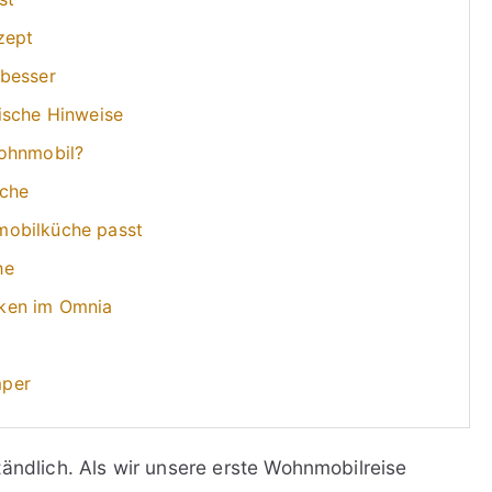
zept
 besser
ische Hinweise
Wohnmobil?
üche
mobilküche passt
he
ken im Omnia
mper
tändlich. Als wir unsere erste Wohnmobilreise