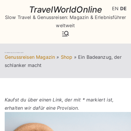
Zum
TravelWorldOnline
EN
DE
Inhalt
Slow Travel & Genussreisen: Magazin & Erlebnisführer
springen
weltweit
Ein Badeanzug, der schlanker macht
Genussreisen Magazin
»
Shop
»
Ein Badeanzug, der
schlanker macht
Kaufst du über einen Link, der mit * markiert ist,
erhalten wir dafür eine Provision.