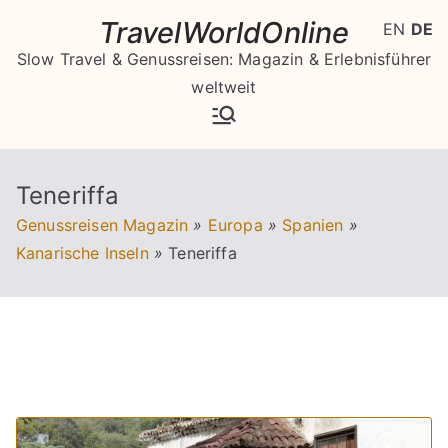
Zum
TravelWorldOnline
EN
DE
Inhalt
Slow Travel & Genussreisen: Magazin & Erlebnisführer
springen
weltweit
Teneriffa
Genussreisen Magazin
»
Europa
»
Spanien
»
Kanarische Inseln
»
Teneriffa