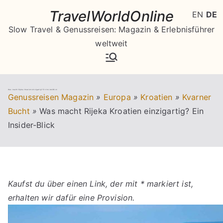
Zum
TravelWorldOnline
EN
DE
Inhalt
Slow Travel & Genussreisen: Magazin & Erlebnisführer
springen
weltweit
Was macht Rijeka Kroatien einzigartig? Ein Insider-Blick
Genussreisen Magazin
»
Europa
»
Kroatien
»
Kvarner
Bucht
»
Was macht Rijeka Kroatien einzigartig? Ein
Insider-Blick
Kaufst du über einen Link, der mit * markiert ist,
erhalten wir dafür eine Provision.