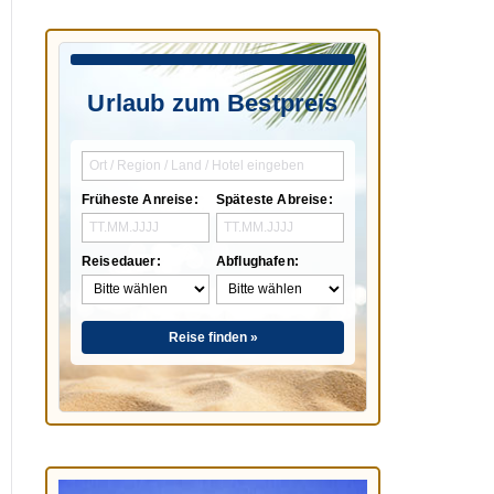
Urlaub zum Bestpreis
Früheste Anreise:
Späteste Abreise:
Reisedauer:
Abflughafen:
Reise finden »