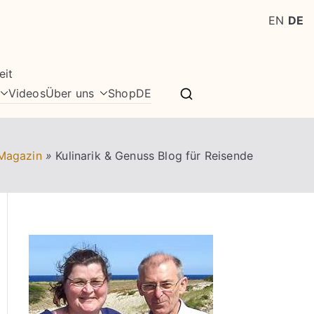
EN
DE
eit
Videos
Über uns
Shop
DE
Magazin
»
Kulinarik & Genuss Blog für Reisende