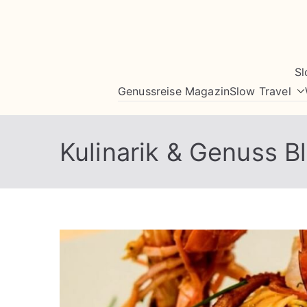
Zum
Inhalt
springen
Sl
Genussreise Magazin
Slow Travel
Kulinarik & Genuss B