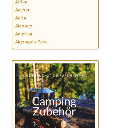
Afrika
Aachen
Adria
Alentejo
Amerika
Algonquin Park