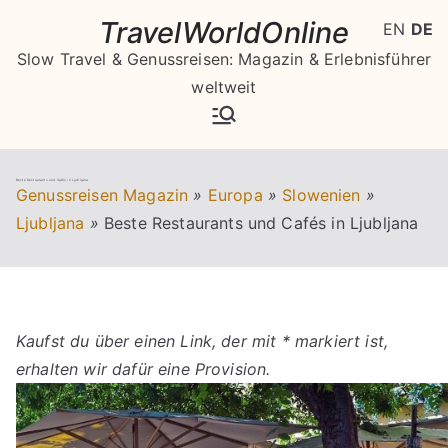
Zum
TravelWorldOnline
EN
DE
Inhalt
Slow Travel & Genussreisen: Magazin & Erlebnisführer
springen
weltweit
Beste Restaurants und Cafés in Ljubljana
Genussreisen Magazin
»
Europa
»
Slowenien
»
Ljubljana
»
Beste Restaurants und Cafés in Ljubljana
Kaufst du über einen Link, der mit * markiert ist,
erhalten wir dafür eine Provision.