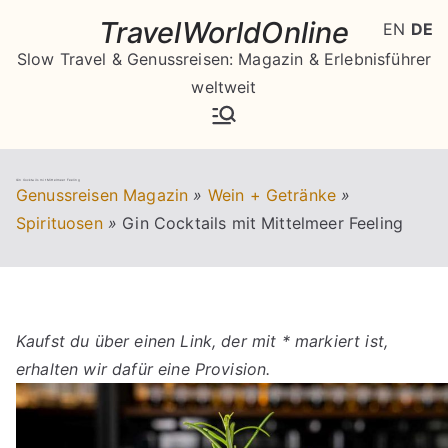
Zum
TravelWorldOnline
EN
DE
Inhalt
Slow Travel & Genussreisen: Magazin & Erlebnisführer
springen
weltweit
Gin Cocktails mit Mittelmeer Feeling
Genussreisen Magazin
»
Wein + Getränke
»
Spirituosen
»
Gin Cocktails mit Mittelmeer Feeling
Kaufst du über einen Link, der mit * markiert ist,
erhalten wir dafür eine Provision.