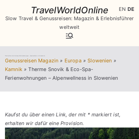
Zum
TravelWorldOnline
EN
DE
Inhalt
Slow Travel & Genussreisen: Magazin & Erlebnisführer
springen
weltweit
Therme Snovik & Eco-Spa-Ferienwohnungen – Alpenwellness in Slowenien
Genussreisen Magazin
»
Europa
»
Slowenien
»
Kamnik
»
Therme Snovik & Eco-Spa-
Ferienwohnungen – Alpenwellness in Slowenien
Kaufst du über einen Link, der mit * markiert ist,
erhalten wir dafür eine Provision.